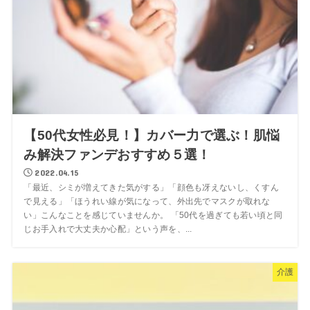
【50代女性必見！】カバー力で選ぶ！肌悩
み解決ファンデおすすめ５選！
2022.04.15
「最近、シミが増えてきた気がする」「顔色も冴えないし、くすん
で見える」「ほうれい線が気になって、外出先でマスクが取れな
い」こんなことを感じていませんか。 「50代を過ぎても若い頃と同
じお手入れで大丈夫か心配」という声を、...
介護