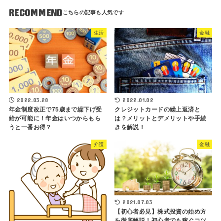
RECOMMEND
生活
金融
2022.03.28
2022.01.02
年金制度改正で75歳まで繰下げ受
クレジットカードの繰上返済と
給が可能に！年金はいつからもら
は？メリットとデメリットや手続
うと一番お得？
きを解説！
介護
金融
2021.07.03
【初心者必見】株式投資の始め方
を徹底解説！初心者でも稼ぐコツ