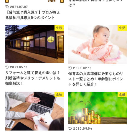
は？
2021.07.07
【貸与派？購入派？】プロが教え
る福祉用具導入5つのポイント
生活
生活
2021.05.10
2020.02.19
リフォームと建て替えの違いは？
保育園の入園準備に必要なものリ
判断基準やメリットデメリットも
スト一覧まとめ！年齢別にポイン
徹底解説！
トを詳しく紹介！
金融
金融
2020.09.04