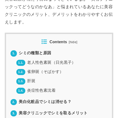
ックってどうなのかなあ」と悩まれているあなたに美容
クリニックのメリット、デメリットをわかりやすくお伝
えします。
Contents
[
hide
]
シミの種類と原因
1.
老人性色素斑（日光黒子）
1.1.
雀卵斑（そばかす）
1.2.
肝斑
1.3.
炎症性色素沈着
1.4.
美白化粧品でシミは消せる？
2.
美容クリニックでシミを取るメリット
3.