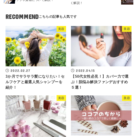
く解説！
RECOMMEND
美容
美容
2022.02.27
2022.04.15
3か月でサラサラ髪になりたい！セ
【50代女性必見！】カバー力で選
ルフケアと厳選人気シャンプーを
ぶ！肌悩み解決ファンデおすすめ
紹介！
５選！
美容
美容