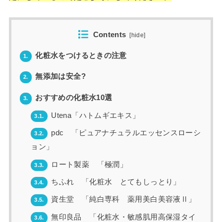
Contents
[
hide
]
化粧水をつけるときの注意
1.
無添加は安全?
2.
おすすめの化粧水10選
3.
Utena「ハトムギエキス」
3.1.
pdc 「ピュアナチュラルエッセンスローシ
3.2.
ョン」
ロート製薬 「極潤」
3.3.
ちふれ 「化粧水 とてもしっとり」
3.4.
資生堂 「純白専科 薬用美白美容液Ⅱ」
3.5.
無印良品 「化粧水・敏感肌用高保湿タイ
3.6.