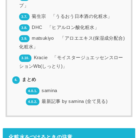
プ」
菊生宗 「うるおう日本酒の化粧水」
3.7.
DHC 「ヒアルロン酸化粧水」
3.8.
matsukiyo 「アロエエキス(保湿成分配合)
3.9.
化粧水」
Kracie 「モイスタージュエッセンスロー
3.10.
ションWb(しっとり)」
まとめ
4.
samina
4.0.1.
最新記事 by samina (全て見る)
4.0.2.
化粧水をつけるときの注意